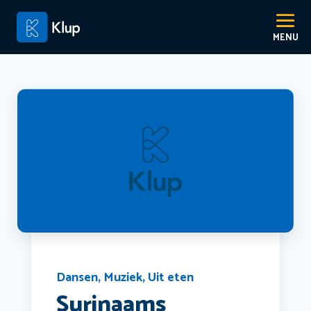
Dansen
,
Muziek
,
Uit eten
Surinaams