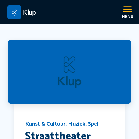
Kunst & Cultuur
,
Muziek
,
Spel
Straattheater