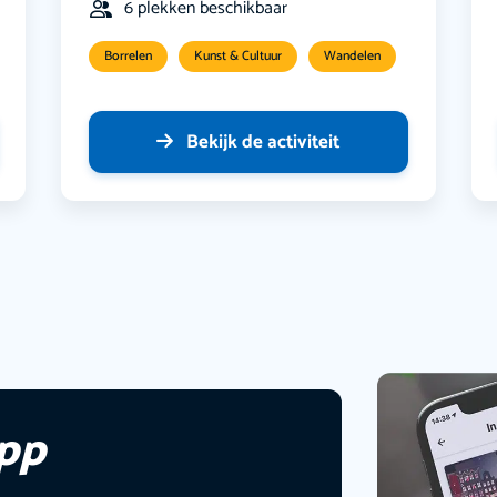
6 plekken beschikbaar
Borrelen
Kunst & Cultuur
Wandelen
Bekijk de activiteit
app