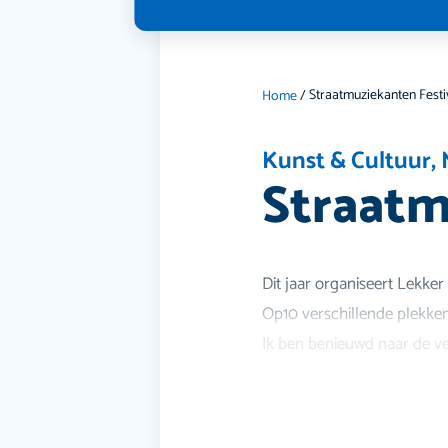
Straatmuziekanten Festi
Home
/
Kunst & Cultuur
,
Straatm
Dit jaar organiseert Lekke
Op10 verschillende plekken
Ik ben benieuwd naar de ve