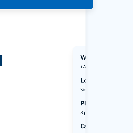
l
Wanneer?
1 August 2026 | 13:00
Locatie
Simonsplei...
Plekken
8 plekken beschikbaar
Categorie