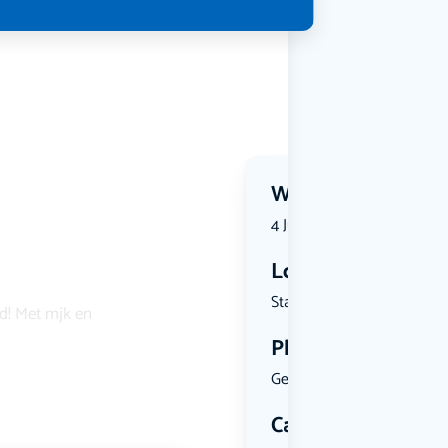
Wanneer?
4 July 2026 | 11:10
Locatie
Stationspl...
ld! Met mjk en
Plekken
Geen limiet
Categorie