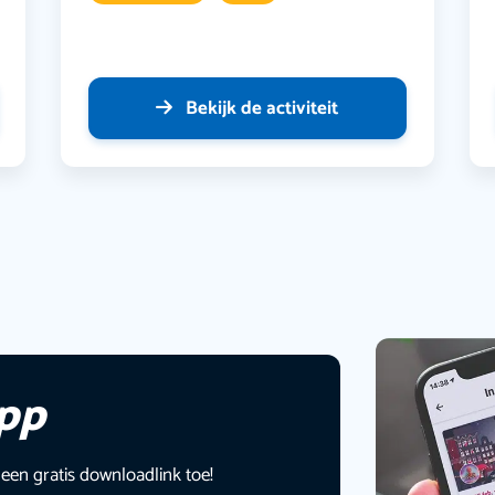
Bekijk de activiteit
app
 een gratis downloadlink toe!