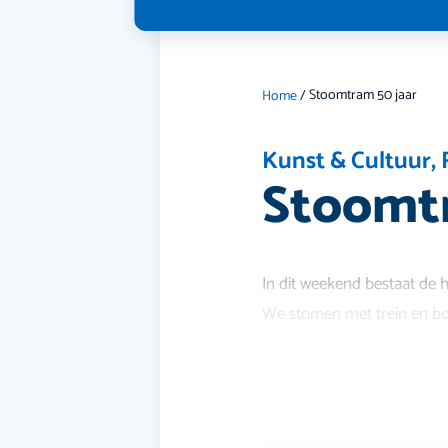
Stoomtram 50 jaar
Home
/
Kunst & Cultuur
,
Stoomtr
In dit weekend bestaat de 
We stomen met trein en boo