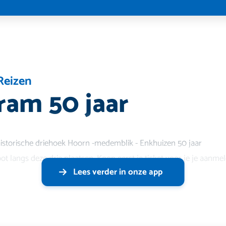
Reizen
am 50 jaar
historische driehoek Hoorn -medemblik - Enkhuizen 50 jaar
t langs deze drie plaatsen. Koop eerst je ticket voor je je aanme
Lees verder in onze app