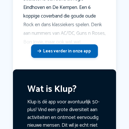
Eindhoven en De Kempen. Een 6
koppige coverband die goude oude
Rock en dans klassiekers spelen. Denk
aan nummers van AC/DC, Guns n Roses,
Bon Jovie, maar ook wat wat
Lees verder in onze app
Wat is Klup?
Klup is dé app voor avontuurlijk 50-
plus! Vind een grote diversiteit aan
activiteiten en ontmoet eenvoudig
nieuwe mensen. Dit wil je echt niet