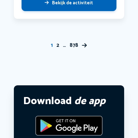
Bekijk de activiteit
1
2
…
878
Download
de app