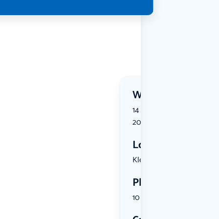
Wanneer?
14 August 2026 | 17:30 tot 
2026 | 20:30
Locatie
Kleterstra...
Plekken
10 plekken beschikbaar