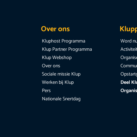
Over ons
Klup
Kluphost Programma
Word nu
Klup Partner Programma
Activite
Klup Webshop
Organise
Over ons
Communi
Sociale missie Klup
Opstart
Werken bij Klup
Deel Kl
Pers
Organis
Nationale Snertdag