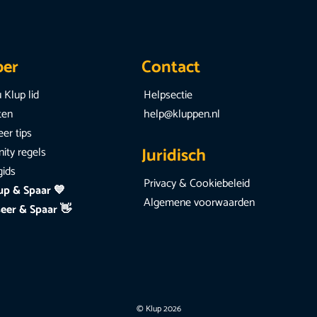
per
Contact
 Klup lid
Helpsectie
iten
help@kluppen.nl
er tips
Juridisch
ty regels
gids
Privacy & Cookiebeleid
up & Spaar 💙
Algemene voorwaarden
eer & Spaar 👋
© Klup 2026