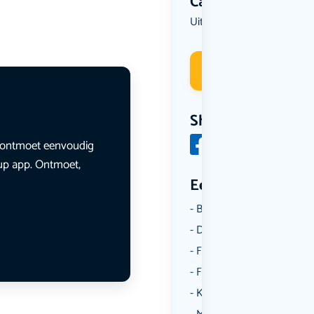
Categorie
Uit eten
Deelneme
Share
en ontmoet eenvoudig
lup app. Ontmoet,
Een aantal catego
Borrelen
Dansen
Fietsen
Film
Kunst & Cultuur