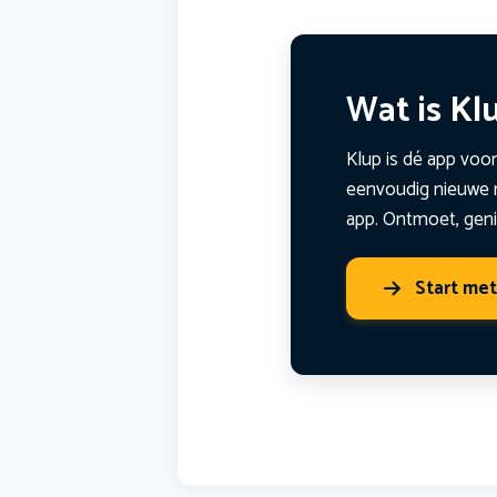
Wat is Kl
Klup is dé app voor
eenvoudig nieuwe m
app. Ontmoet, geni
Start me