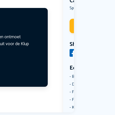
Categorie
Spel
Deelneme
n en ontmoet
Share
uit voor de Klup
Een aantal catego
Borrelen
Dansen
Fietsen
Film
Kunst & Cultuur