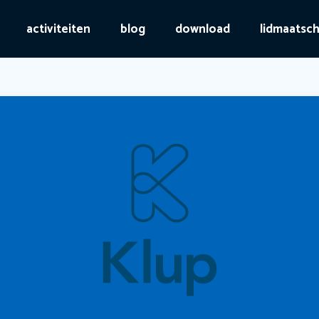
activiteiten
blog
download
lidmaatsc