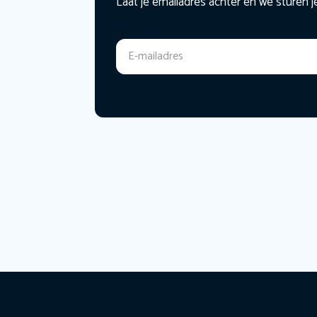
Laat je emailadres achter en we sturen j
E-mailadres
*