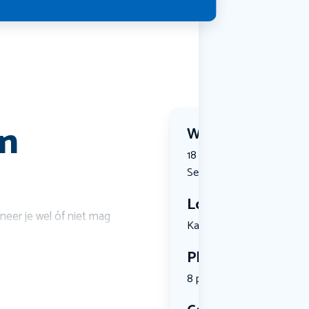
en
Wanneer?
18 September 2026 | 10:00
September 2026 | 12:00
Locatie
neer je wel óf niet mag
Kaarder 10...
Plekken
8 plekken beschikbaar