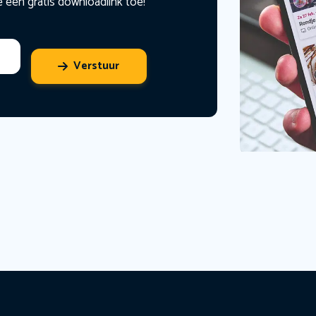
e een gratis downloadlink toe!
Verstuur