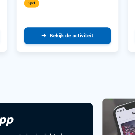
Spel
Bekijk de activiteit
app