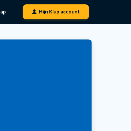
hap
Mijn Klup account