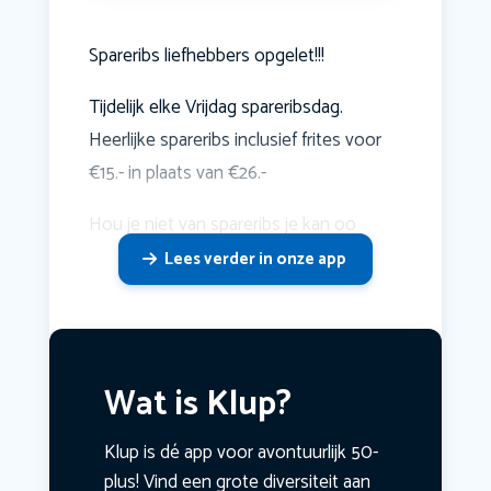
Spareribs liefhebbers opgelet!!!
Tijdelijk elke Vrijdag spareribsdag.
Heerlijke spareribs inclusief frites voor
€15.- in plaats van €26.-
Hou je niet van spareribs je kan oo
Lees verder in onze app
Wat is Klup?
Klup is dé app voor avontuurlijk 50-
plus! Vind een grote diversiteit aan