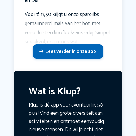
en Dal
Voor € 17,50 krijgt u onze spareribs
gemarineerd, mals van het bot, met
verse friet en knoflooksaus erbij. Simpel,
smaakvol, en precies wat
Lees verder in onze app
Wat is Klup?
Klup is dé app voor avontuurlijk 50-
plus! Vind een grote diversiteit aan
activiteiten en ontmoet eenvoudig
nieuwe mensen. Dit wil je echt niet