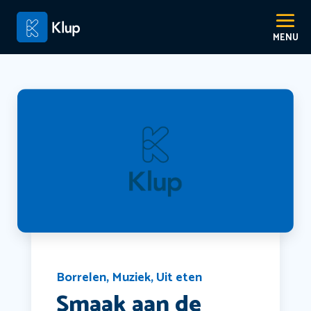
Borrelen
,
Muziek
,
Uit eten
Smaak aan de