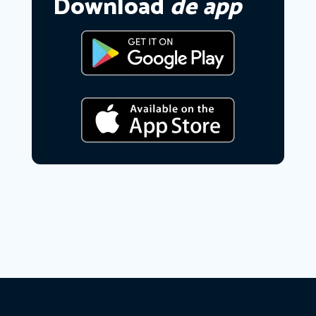
Download
de app