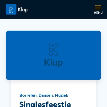
Borrelen
,
Dansen
,
Muziek
Singlesfeestje