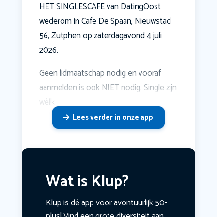
HET SINGLESCAFE van DatingOost
wederom in Cafe De Spaan, Nieuwstad
56, Zutphen op zaterdagavond 4 juli
2026.
Geen lidmaatschap nodig en vooraf
aanmelden is ook NIET nodig. Single zijn
wél!<
Lees verder in onze app
Wat is Klup?
Klup is dé app voor avontuurlijk 50-
plus! Vind een grote diversiteit aan