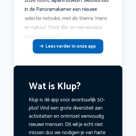
2026 toont, Japanmuseum SieboldHuis
in de Panoramakamer een nieuwe
selectie netsuke, met als thema ‘mens
en natuur’. Deze 18e- en 19e-eeuwse
miniatuursnijwer
Lees verder in onze app
Wat is Klup?
Klup is dé app voor avontuurlijk 50-
plus! Vind een grote diversiteit aan
activiteiten en ontmoet eenvoudig
nieuwe mensen. Dit wil je echt niet
missen dus we nodigen je van harte