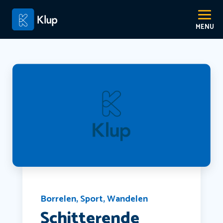
Borrelen
,
Sport
,
Wandelen
Schitterende