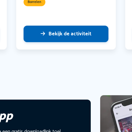
Borrelen
Bekijk de activiteit
app
e een gratis downloadlink toe!