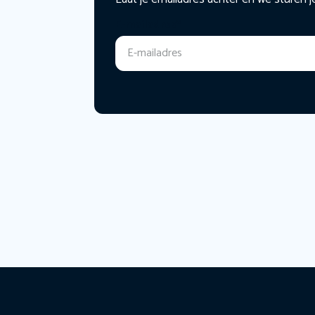
E-mailadres
*