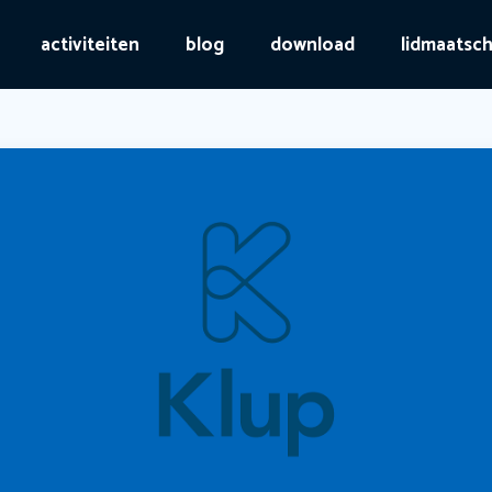
activiteiten
blog
download
lidmaatsc