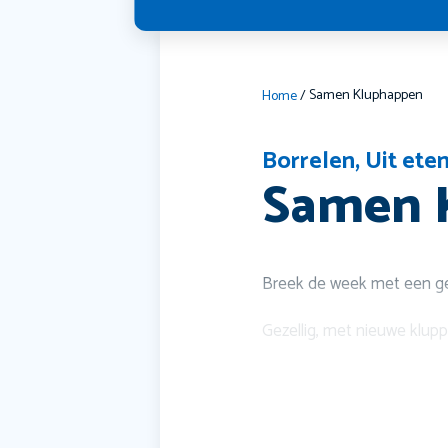
Samen Kluphappen ️
Home
/
Borrelen
,
Uit ete
Samen K
Breek de week met een geze
Gezellig, met nieuwe klup