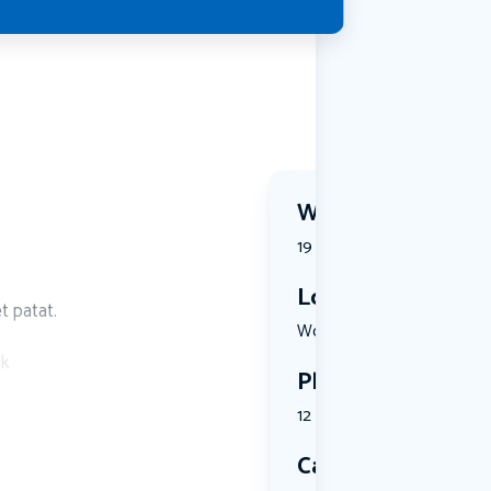
Wanneer?
19 August 2026 | 18:30
Locatie
patat. ️
Wormerplei...
ak
Plekken
12 plekken beschikbaar
Categorie