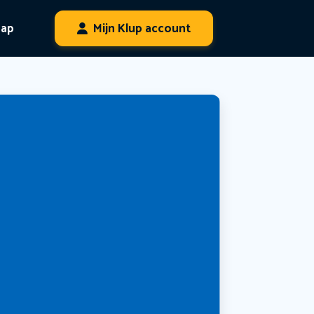
hap
Mijn Klup account