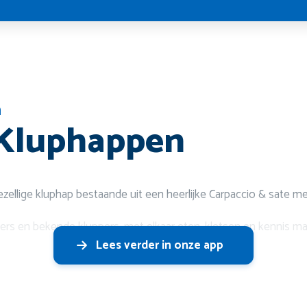
n
luphappen ️
llige kluphap bestaande uit een heerlijke Carpaccio & sate met 
pers en bekende kluppers, met elkaar eten, kletsen en kennis m
Lees verder in onze app