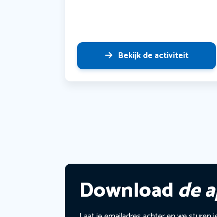
Bekijk de activiteit
Download
de 
Laat je emailadres achter en we sturen j