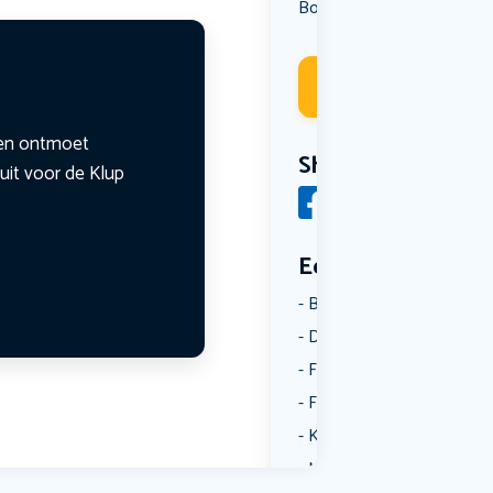
Borrelen
Uit eten
,
Deelneme
n en ontmoet
Share
uit voor de Klup
Een aantal catego
Borrelen
Dansen
Fietsen
Film
Kunst & Cultuur
Muziek