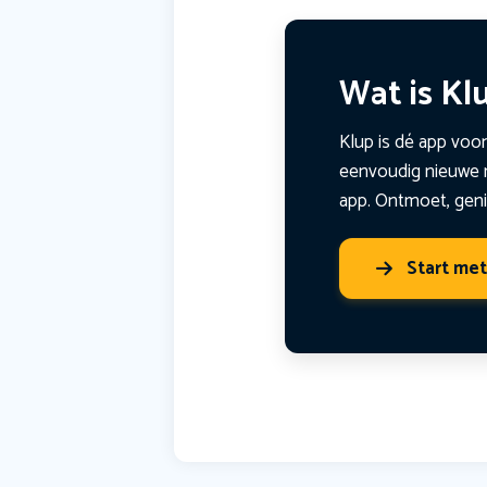
Wat is Kl
Klup is dé app voor
eenvoudig nieuwe m
app. Ontmoet, geni
Start me