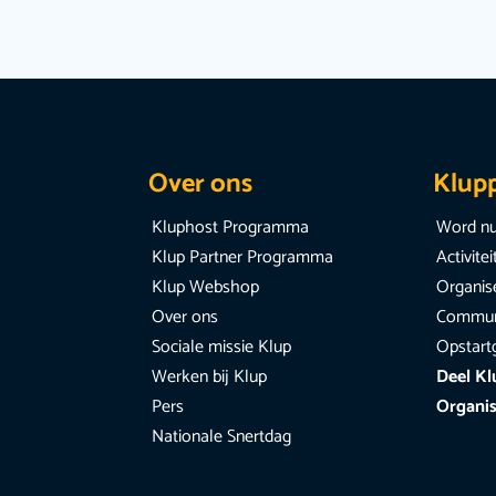
Over ons
Klup
Kluphost Programma
Word nu
Klup Partner Programma
Activite
Klup Webshop
Organise
Over ons
Communi
Sociale missie Klup
Opstart
Werken bij Klup
Deel Kl
Pers
Organis
Nationale Snertdag