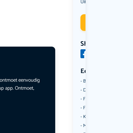
Uit eten
Deelneme
Share
Een aantal catego
en ontmoet eenvoudig
Borrelen
lup app. Ontmoet,
Dansen
Fietsen
Film
Kunst & Cultuur
Muziek