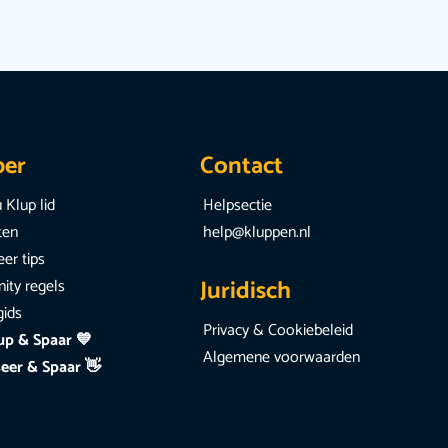
per
Contact
 Klup lid
Helpsectie
iten
help@kluppen.nl
er tips
Juridisch
ty regels
gids
Privacy & Cookiebeleid
up & Spaar 💙
Algemene voorwaarden
eer & Spaar 👋