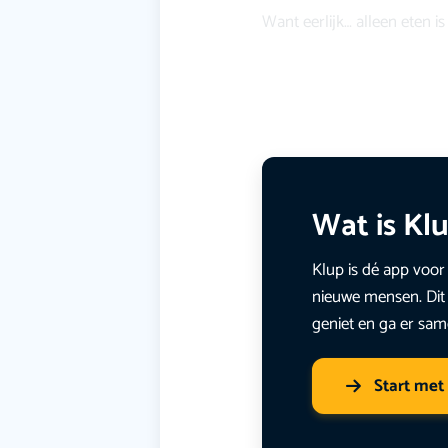
Want eerlijk… alleen eten i
Wat is Kl
Klup is dé app voor 
nieuwe mensen. Dit 
geniet en ga er sam
Start met