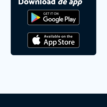
Download
de app