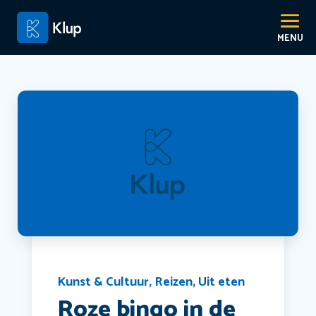
Kunst & Cultuur
,
Reizen
,
Uit eten
Roze bingo in de