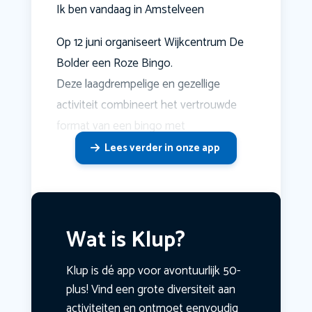
Ik ben vandaag in Amstelveen
Op 12 juni organiseert Wijkcentrum De
Bolder een Roze Bingo.
Deze laagdrempelige en gezellige
activiteit combineert het vertrouwde
format van een bingo met
Lees verder in onze app
Wat is Klup?
Klup is dé app voor avontuurlijk 50-
plus! Vind een grote diversiteit aan
activiteiten en ontmoet eenvoudig