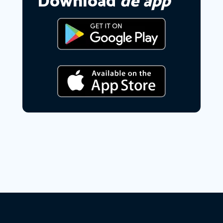
Download
de app