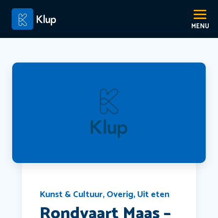
Kunst & Cultuur
,
Overig
,
Uit eten
Rondvaart Maas –