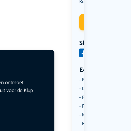
Kunst & Cultuur
Deelneme
Share
Een aantal catego
Borrelen
n en ontmoet
Dansen
uit voor de Klup
Fietsen
Film
Kunst & Cultuur
Muziek