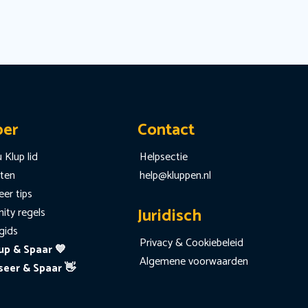
per
Contact
 Klup lid
Helpsectie
iten
help@kluppen.nl
er tips
Juridisch
ty regels
gids
Privacy & Cookiebeleid
up & Spaar 💙
Algemene voorwaarden
seer & Spaar 👋