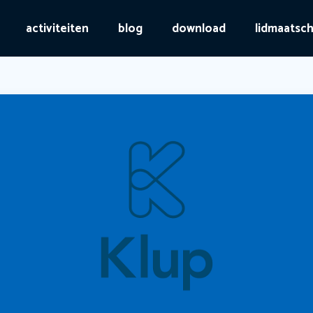
activiteiten
blog
download
lidmaatsc