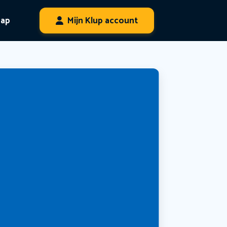
hap
Mijn Klup account