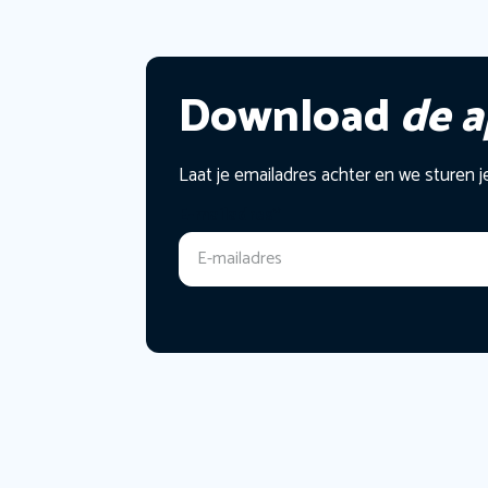
Download
de 
Laat je emailadres achter en we sturen j
E-mailadres
*