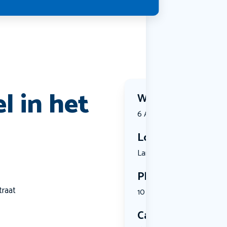
l in het
Wanneer?
6 August 2026 | 11:30
Locatie
Langestraa...
Plekken
traat
10 plekken beschikbaar
Categorie