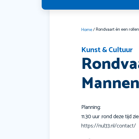
Home
/
Kunst & Cultuur
Rondvaa
Mannenh
Planning:
11.30 uur :rond deze tijd z
https://nul33.nl/contact/