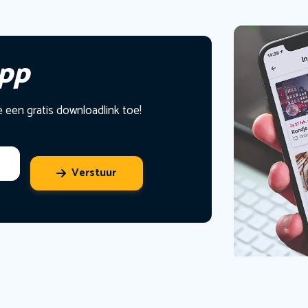
app
e een gratis downloadlink toe!
Verstuur