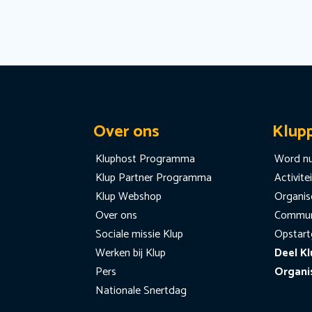
Over ons
Klup
Kluphost Programma
Word nu
Klup Partner Programma
Activite
Klup Webshop
Organise
Over ons
Communi
Sociale missie Klup
Opstart
Werken bij Klup
Deel Kl
Pers
Organi
Nationale Snertdag