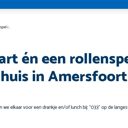
Rondvaart én een rollenspel in het Mannenhuis in Amersfoort
rt én een rollenspe
uis in Amersfoort
ien we elkaar voor een drankje en/of lunch bij: “033” op de langes