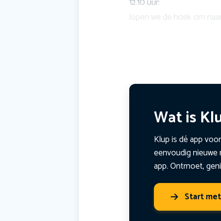
12.10 uur:
lopen we de hoek om naa
Wat is Kl
Klup is dé app voor
eenvoudig nieuwe m
app. Ontmoet, geni
Start me