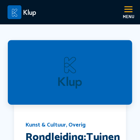
Kunst & Cultuur
,
Overig
Rondleiding:Tuinen