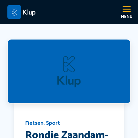
Fietsen
,
Sport
Rondje Zaandam-