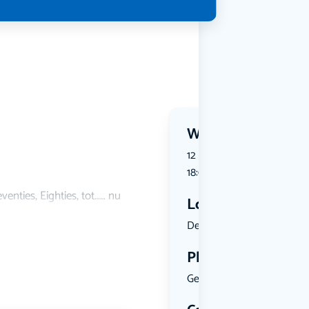
Wanneer?
12 July 2026 | 16:00 tot 12 J
18:00
eventies, Eighties, tot…… nu
Locatie
De Millyst...
Plekken
Geen limiet