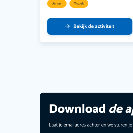
Dansen
Muziek
Bekijk de activiteit
Download
de 
Laat je emailadres achter en we sturen je