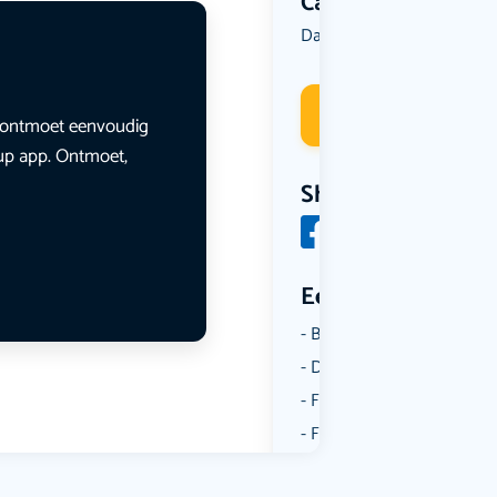
Categorie
Dansen
Muziek
,
Deelneme
en ontmoet eenvoudig
lup app. Ontmoet,
Share
Een aantal catego
Borrelen
Dansen
Fietsen
Film
Kunst & Cultuur