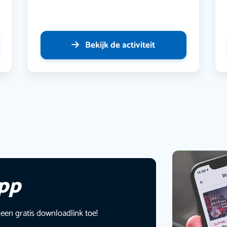
Bekijk de activiteit
app
 een gratis downloadlink toe!