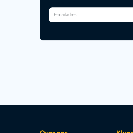
E-mailadres
*