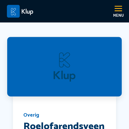
Overig
Roelofarendsveen