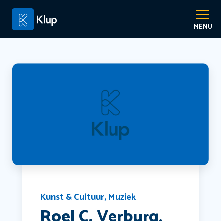
Kunst & Cultuur
,
Muziek
Roel C. Verburg,