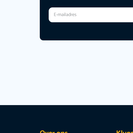
E-mailadres
*