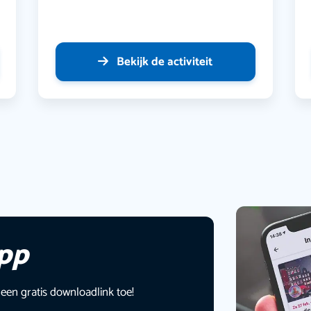
Bekijk de activiteit
app
 een gratis downloadlink toe!