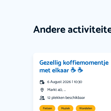
Andere activiteit
Gezellig koffiemomentje
met elkaar ☕️ ☕️
6 August 2026 | 10:30
Markt 40, ...
12 plekken beschikbaar
Fietsen
Muziek
Wandelen