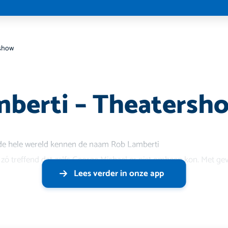
rshow
berti – Theatersh
 de hele wereld kennen de naam Rob Lamberti
jn zó treffend dat zelfs George Michael er niet omheen kon. Met gev
Lees verder in onze app