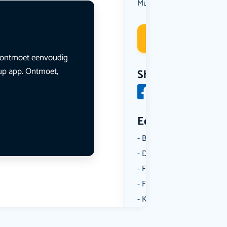
Muziek
Deelneme
en ontmoet eenvoudig
lup app. Ontmoet,
Share
Een aantal catego
Borrelen
Dansen
Fietsen
Film
Kunst & Cultuur
Muziek