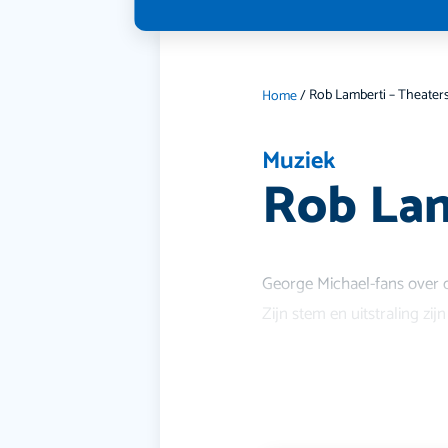
Rob Lamberti – Theate
Home
/
Muziek
Rob Lam
George Michael-fans over
Zijn stem en uitstraling zi