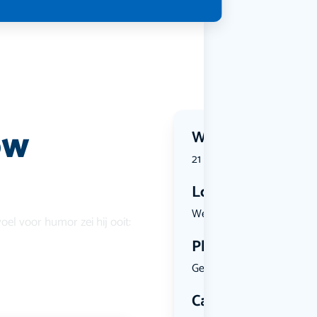
ow
Wanneer?
21 October 2026 | 20:15
Locatie
Westerdijk...
oel voor humor zei hij ooit:
Plekken
Geen limiet
Categorie