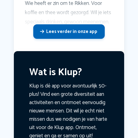
Wie heeft er zin om te Rikken. Voor
koffie en thee wordt gezorgd. Wil je iets
speciaals drinken, gewoon meenemen.
Lees verder in onze app
Wat is Klup?
Klup is dé app voor avontuurlijk 50-
plus! Vind een grote diversiteit aan
activiteiten en ontmoet eenvoudig
nieuwe mensen. Dit wil je echt niet
missen dus we nodigen je van harte
uit voor de Klup app. Ontmoet,
geniet en ga er samen op uit!