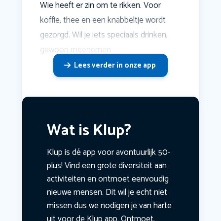
Wie heeft er zin om te rikken. Voor
koffie, thee en een knabbeltje wordt
gezorgd. Wil je iets speciaals drinken,
gewoon meenemen
Lees verder in onze app
Wat is Klup?
Klup is dé app voor avontuurlijk 50-
plus! Vind een grote diversiteit aan
activiteiten en ontmoet eenvoudig
nieuwe mensen. Dit wil je echt niet
missen dus we nodigen je van harte
uit voor de Klup app. Ontmoet,