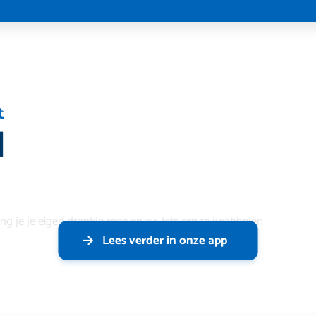
t
N
g je je eigen drankje mee en ev. Iets om te knabbelen
Lees verder in onze app