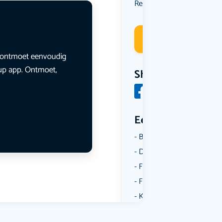
Reizen
Spel
Sport
,
,
Deelneme
en ontmoet eenvoudig
lup app. Ontmoet,
Share
Een aantal catego
Borrelen
Dansen
Fietsen
Film
Kunst & Cultuur
Muziek