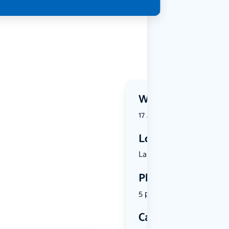
Wanneer?
17 August 2026 | 19:30
Locatie
Landleven,...
Plekken
5 plekken beschikbaar
Categorie