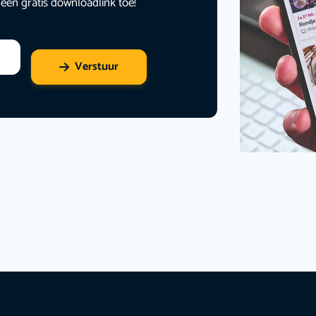
 een gratis downloadlink toe!
Verstuur