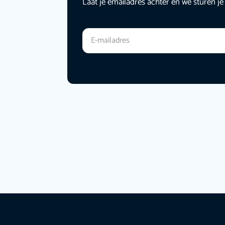
Laat je emailadres achter en we sturen je
E-mailadres
*