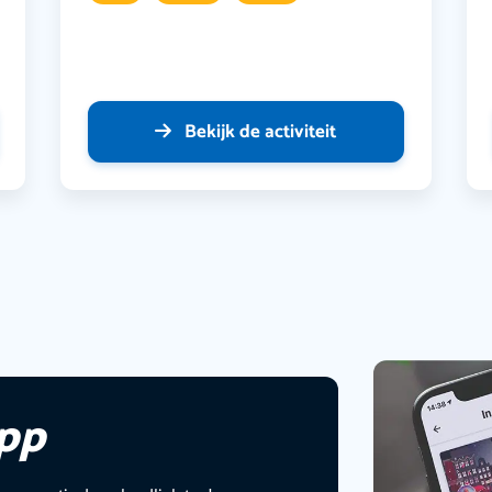
Bekijk de activiteit
app