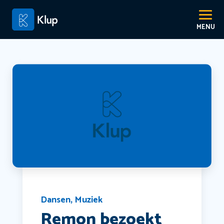
Dansen
,
Muziek
Remon bezoekt