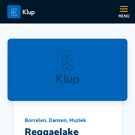
Borrelen
,
Dansen
,
Muziek
Reggaelake