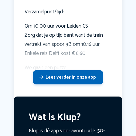
Verzamelpunt/tijd:
Om 10.00 uur voor Leiden CS
Zorg dat je op tijd bent want de trein
vertrekt van spoor 9B om 10.16 uur.
Enkele reis Delft kost € 6,60
We gaan een puzze
Lees verder in onze app
Wat is Klup?
Klup is dé app voor avontuurlijk 50-