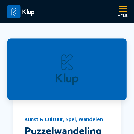
Kunst & Cultuur
,
Spel
,
Wandelen
Puzzelwandeling