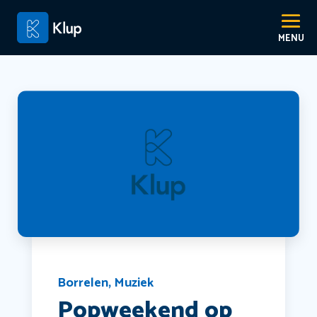
Borrelen
,
Muziek
Popweekend op