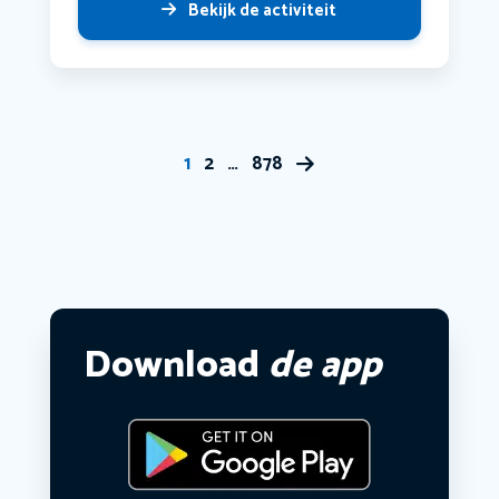
Bekijk de activiteit
1
2
…
878
Download
de app