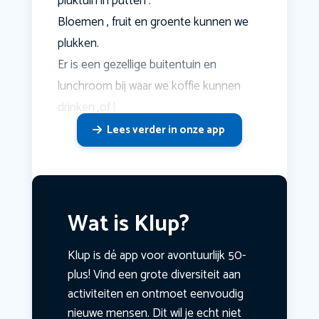
pluktuin in putten .
Bloemen , fruit en groente kunnen we
plukken.
Er is een gezellige buitentuin en
lunchroom bij waar we koffie kunnen
drinken ,of l
Lees verder in onze app
Wat is Klup?
Klup is dé app voor avontuurlijk 50-
plus! Vind een grote diversiteit aan
activiteiten en ontmoet eenvoudig
nieuwe mensen. Dit wil je echt niet