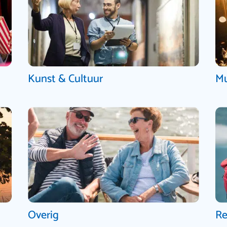
Kunst & Cultuur
Mu
Overig
Re