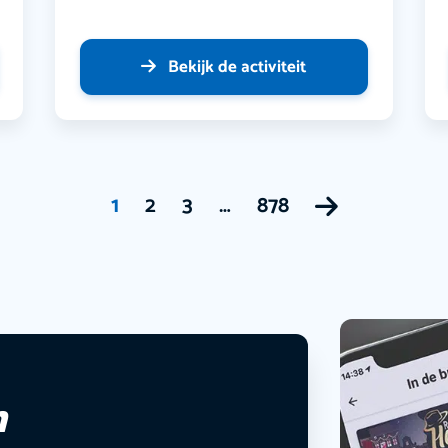
Bekijk de activiteit
1
2
3
…
878
n