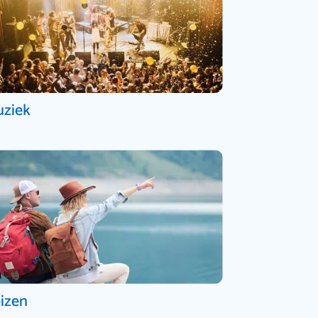
ziek
izen