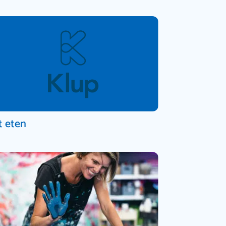
t eten