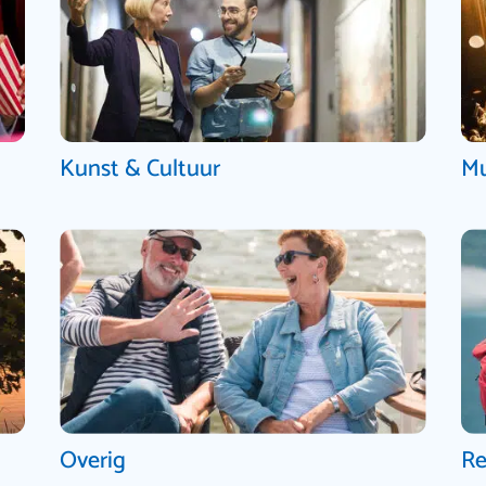
Kunst & Cultuur
Mu
Overig
Re