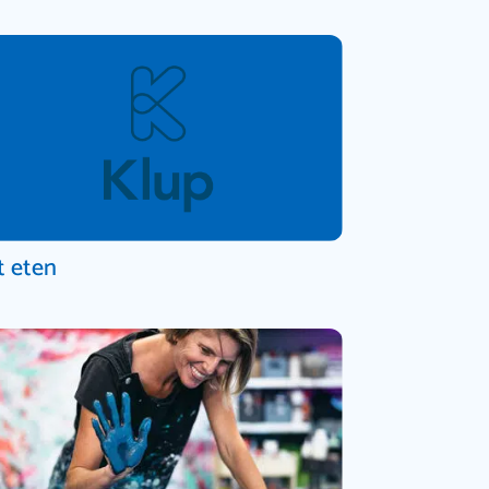
t eten