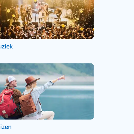
ziek
izen