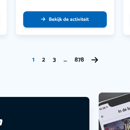
Bekijk de activiteit
1
2
3
…
878
n