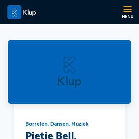
Borrelen
,
Dansen
,
Muziek
Pietje Bell,