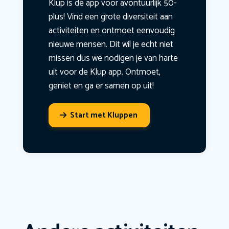
Klup is dé app voor avontuurlijk 50-
plus! Vind een grote diversiteit aan
activiteiten en ontmoet eenvoudig
nieuwe mensen. Dit wil je echt niet
missen dus we nodigen je van harte
uit voor de Klup app. Ontmoet,
geniet en ga er samen op uit!
Start met Kluppen