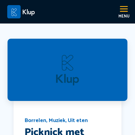
Borrelen
,
Muziek
,
Uit eten
Picknick met