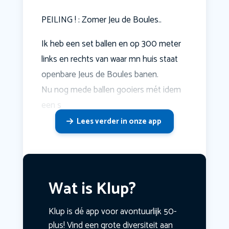
PEILING ! : Zomer Jeu de Boules..
Ik heb een set ballen en op 300 meter
links en rechts van waar mn huis staat
openbare Jeus de Boules banen.
Nu nog mede ballen gooiers mét idem
een s
Lees verder in onze app
Wat is Klup?
Klup is dé app voor avontuurlijk 50-
plus! Vind een grote diversiteit aan