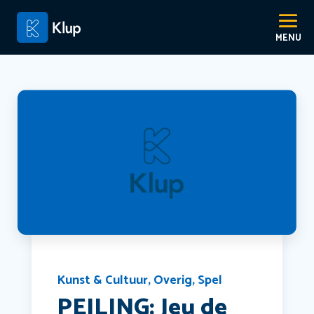
Kunst & Cultuur
,
Overig
,
Spel
PEILING: Jeu de