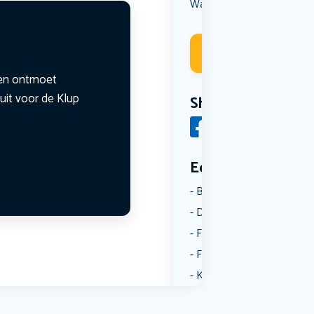
Wandelen
Deelneme
n en ontmoet
uit voor de Klup
Share
Een aantal catego
Borrelen
Dansen
Fietsen
Film
Kunst & Cultuur
Muziek