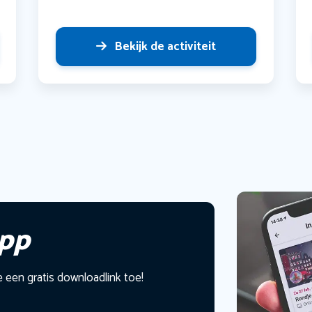
Bekijk de activiteit
app
e een gratis downloadlink toe!