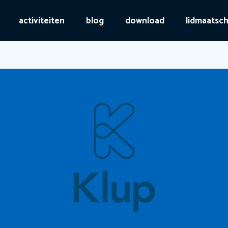
activiteiten
blog
download
lidmaatsc