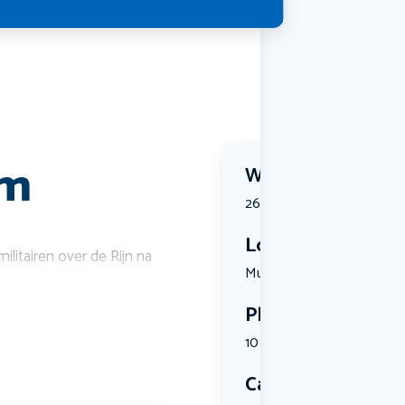
km
Wanneer?
26 September 2026 | 08:4
Locatie
itairen over de Rijn na
Museumplei...
Plekken
10 plekken beschikbaar
Categorie