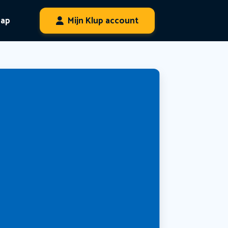
hap
Mijn Klup account