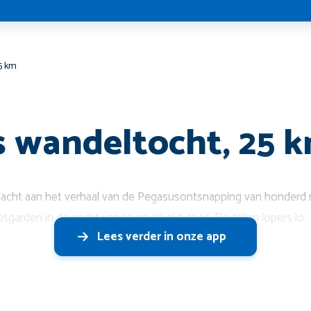
5 km
 wandeltocht, 25 
cht aan het verhaal van de Pegasusontsnapping van honderd mil
etgarden in de nacht van 22 op 23 okt. 1944. De 25km lopers lo
Lees verder in onze app