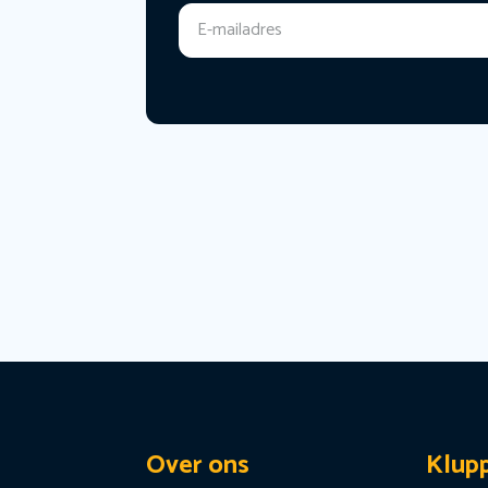
Over ons
Klup