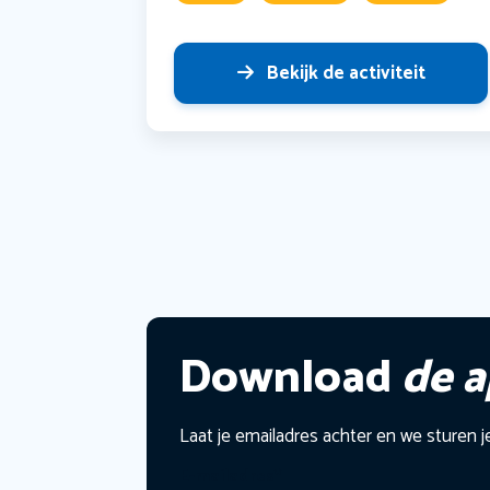
Bekijk de activiteit
Download
de 
Laat je emailadres achter en we sturen j
E-mailadres
*