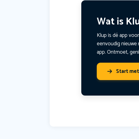
Wat is Kl
Klup is dé app voor
eenvoudig nieuwe m
app. Ontmoet, geni
Start me