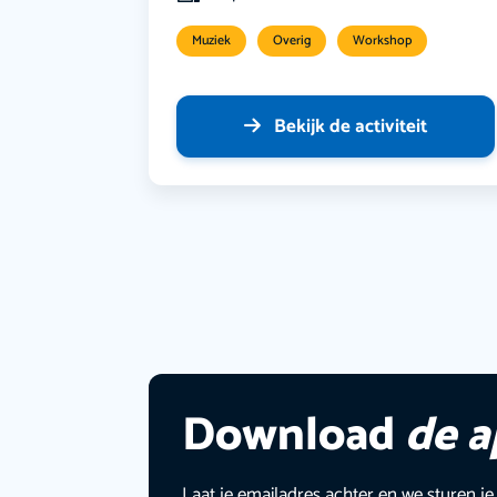
Muziek
Overig
Workshop
Bekijk de activiteit
Download
de 
Laat je emailadres achter en we sturen je