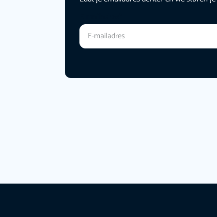
E-mailadres
*