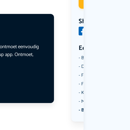
Deelneme
Share
en ontmoet eenvoudig
Een aantal catego
lup app. Ontmoet,
Borrelen
Dansen
Fietsen
Film
Kunst & Cultuur
Muziek
Bekijk alle categorieën