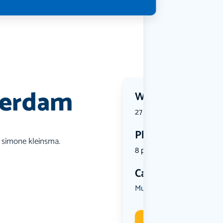
terdam
Wanneer?
27 March 2027 | 00:00
Plekken
a simone kleinsma.
8 plekken beschikbaar
Categorie
Muziek
Overig
,