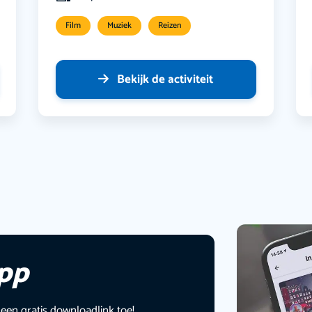
Film
Muziek
Reizen
Bekijk de activiteit
app
 een gratis downloadlink toe!