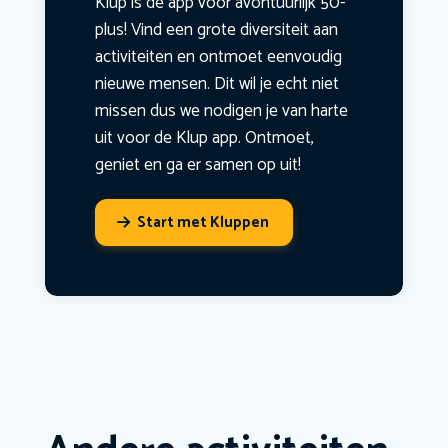
Klup is dé app voor avontuurlijk 50-
plus! Vind een grote diversiteit aan
activiteiten en ontmoet eenvoudig
nieuwe mensen. Dit wil je echt niet
missen dus we nodigen je van harte
uit voor de Klup app. Ontmoet,
geniet en ga er samen op uit!
Start met Kluppen