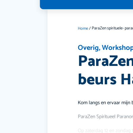
Home
/
Overig
,
Worksho
ParaZen
beurs H
Kom langs en ervaar mijn 
ParaZen Spiritueel Parano
Op zaterdag 12 en zondag 