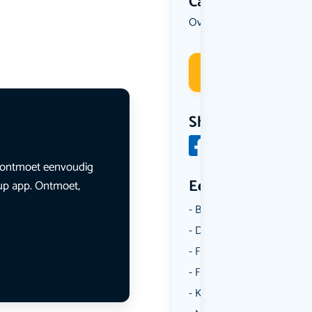
Categorie
Overig
Workshop
,
Deelneme
Share
en ontmoet eenvoudig
Een aantal catego
lup app. Ontmoet,
Borrelen
Dansen
Fietsen
Film
Kunst & Cultuur