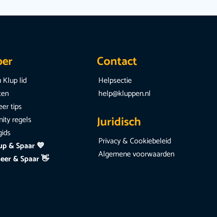
per
Contact
 Klup lid
Helpsectie
iten
help@kluppen.nl
er tips
Juridisch
ty regels
gids
Privacy & Cookiebeleid
up & Spaar 💙
Algemene voorwaarden
eer & Spaar 👋