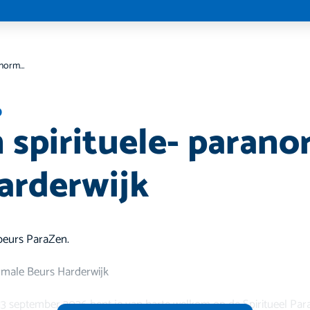
ParaZen spirituele- paranormale beurs Harderwijk
p
 spirituele- parano
arderwijk
beurs ParaZen.
rmale Beurs Harderwijk
13 september 2026 bent je van harte welkom op de Spiritueel Pa