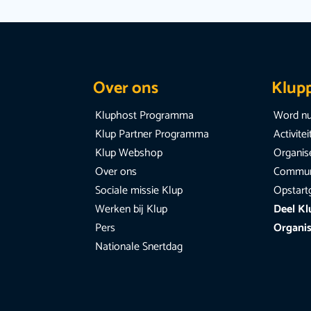
Over ons
Klup
Kluphost Programma
Word nu
Klup Partner Programma
Activite
Klup Webshop
Organise
Over ons
Communi
Sociale missie Klup
Opstart
Werken bij Klup
Deel Kl
Pers
Organis
Nationale Snertdag