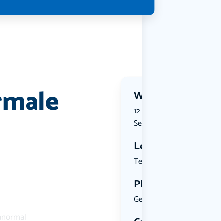
rmale
Wanneer?
12 September 2026 | 11:00 t
September 2026 | 17:00
Locatie
Tesselscha...
Plekken
Geen limiet
ranormal