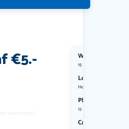
f €5.-
Wanneer?
15 July 2026 | 12:30
Locatie
Herenstraa...
Plekken
12 plekken beschikbaar
art online https://
Categorie