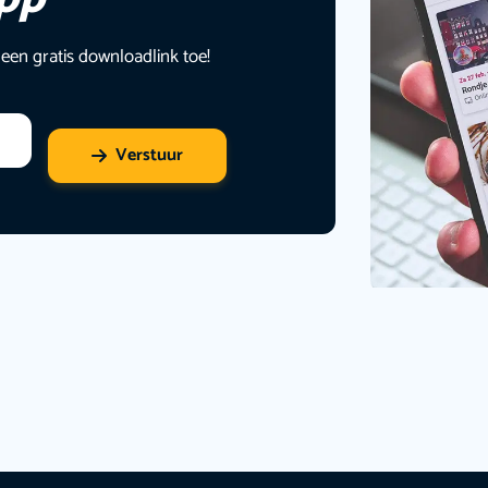
 een gratis downloadlink toe!
Verstuur