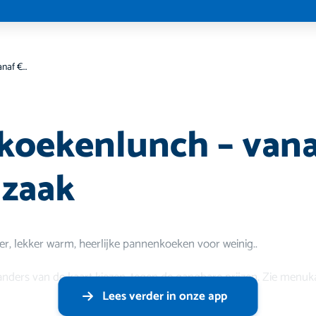
Pannenkoekenlunch – vanaf €5.- Speciaalzaak
oekenlunch – vana
lzaak
er, lekker warm, heerlijke pannenkoeken voor weinig..
anders van de kaart kiezen, tegen de gangbare prijzen. Zie menuka
Lees verder in onze app