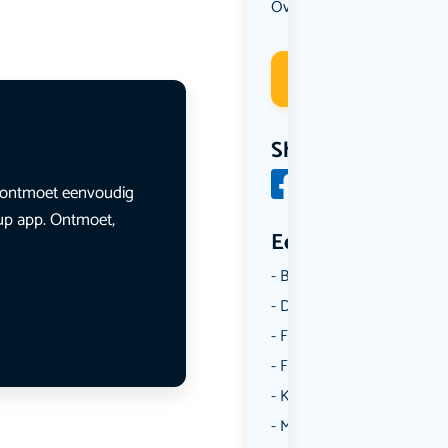
Overig
Uit eten
,
Deelneme
Share
en ontmoet eenvoudig
lup app. Ontmoet,
Een aantal catego
Borrelen
Dansen
Fietsen
Film
Kunst & Cultuur
Muziek