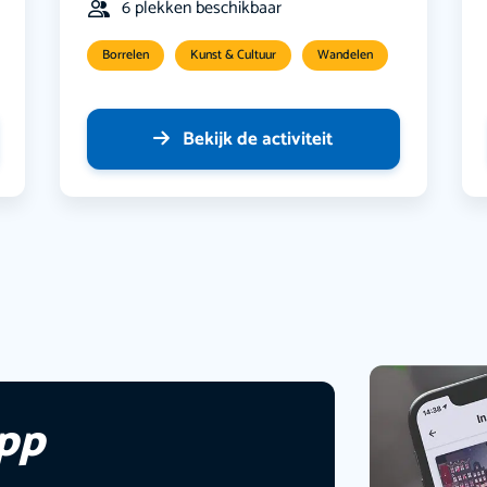
6 plekken beschikbaar
Borrelen
Kunst & Cultuur
Wandelen
Bekijk de activiteit
app