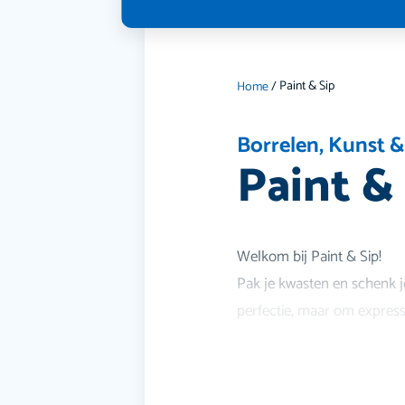
Paint & Sip
Home
/
Borrelen
,
Kunst &
Paint &
Welkom bij Paint & Sip!
Pak je kwasten en schenk je
perfectie, maar om express