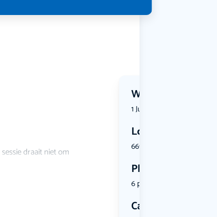
Wanneer?
1 July 2026 | 14:00
Locatie
6691 AZ Ge...
 sessie draait niet om
Plekken
6 plekken beschikbaar
Categorie