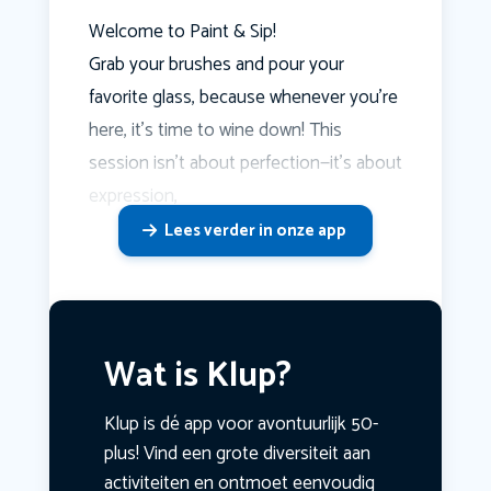
Welcome to Paint & Sip!
Grab your brushes and pour your
favorite glass, because whenever you're
here, it's time to wine down! This
session isn’t about perfection—it’s about
expression,
Lees verder in onze app
Wat is Klup?
Klup is dé app voor avontuurlijk 50-
plus! Vind een grote diversiteit aan
activiteiten en ontmoet eenvoudig