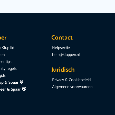
per
Contact
 Klup lid
Helpsectie
iten
help@kluppen.nl
er tips
Juridisch
ty regels
gids
Privacy & Cookiebeleid
up & Spaar 💙
Algemene voorwaarden
eer & Spaar 👋