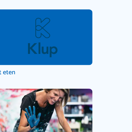
t eten