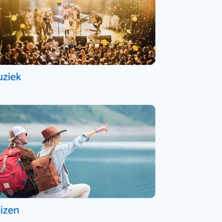
ziek
izen