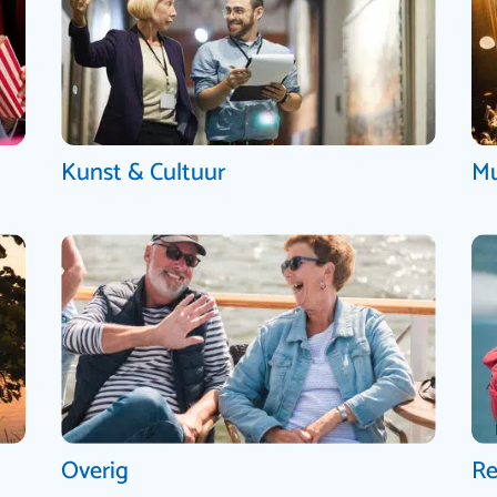
Kunst & Cultuur
Mu
Overig
Re