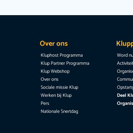
Over ons
Klup
Kluphost Programma
Word nu
Klup Partner Programma
Activite
Klup Webshop
Organise
Over ons
Communi
Sociale missie Klup
Opstart
Werken bij Klup
Deel Kl
Pers
Organis
Nationale Snertdag