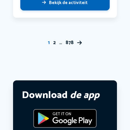
Bekijk de activiteit
1
2
…
878
Download
de app