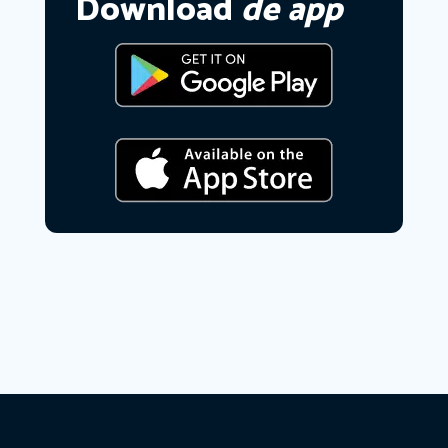
Download
de app